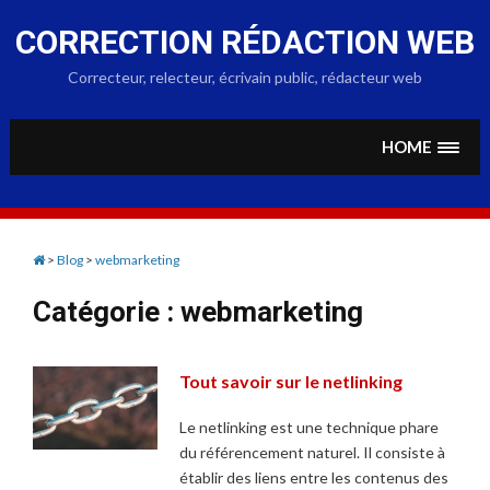
Skip
to
CORRECTION RÉDACTION WEB
content
Correcteur, relecteur, écrivain public, rédacteur web
HOME
>
Blog
>
webmarketing
Catégorie :
webmarketing
Tout savoir sur le netlinking
Le netlinking est une technique phare
du référencement naturel. Il consiste à
établir des liens entre les contenus des