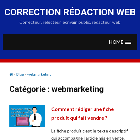
Skip
to
CORRECTION RÉDACTION WEB
content
Correcteur, relecteur, écrivain public, rédacteur web
HOME
>
Blog
>
webmarketing
Catégorie :
webmarketing
Comment rédiger une fiche
produit qui fait vendre ?
La fiche produit c’est le texte descriptif
qui accompagne l’article mis en vente.