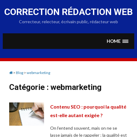
Skip
to
CORRECTION RÉDACTION WEB
content
Correcteur, relecteur, écrivain public, rédacteur web
HOME
>
Blog
>
webmarketing
Catégorie :
webmarketing
Contenu SEO : pourquoi la qualité
est-elle autant exigée ?
On l’entend souvent, mais on ne se
lasse jamais de le rappeler : la qualité est