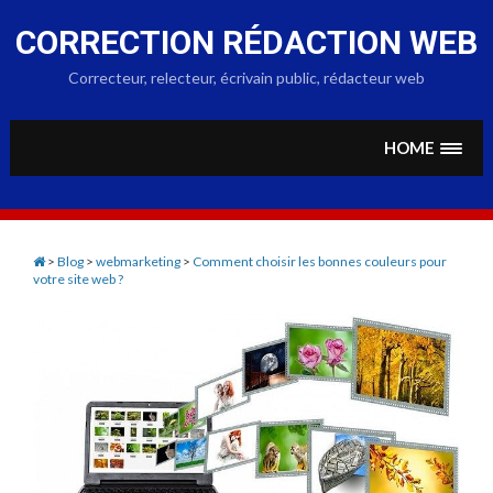
Skip
to
CORRECTION RÉDACTION WEB
content
Correcteur, relecteur, écrivain public, rédacteur web
HOME
>
Blog
>
webmarketing
>
Comment choisir les bonnes couleurs pour
votre site web ?