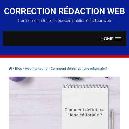
Skip
to
CORRECTION RÉDACTION WEB
content
Correcteur, relecteur, écrivain public, rédacteur web
HOME
>
Blog
>
webmarketing
>
Comment définir sa ligne éditoriale ?