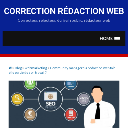
Skip
to
CORRECTION RÉDACTION WEB
content
Correcteur, relecteur, écrivain public, rédacteur web
HOME
>
Blog
>
webmarketing
>
Community manager : la rédaction web fait-
elle partie de son travail ?