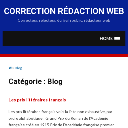
Skip
to
CORRECTION RÉDACTION WEB
content
Correcteur, relecteur, écrivain public, rédacteur web
HOME
>
Blog
Catégorie :
Blog
Les prix littéraires français
Les prix littéraires français voici la liste non exhaustive, par
ordre alphabétique : Grand Prix du Roman de l’Académie
française créé en 1915 Prix de l’Académie française premier