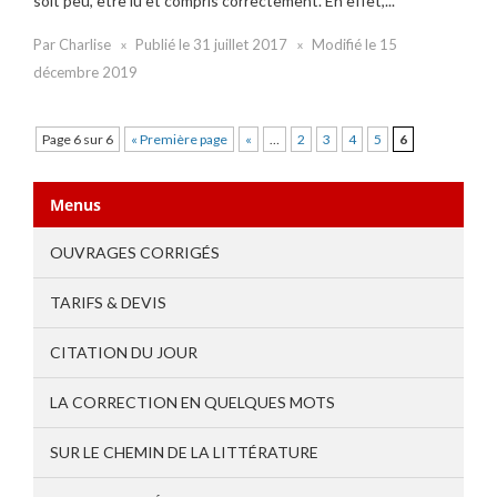
soit peu, être lu et compris correctement. En effet,...
Par
Charlise
Publié le
31 juillet 2017
Modifié le
15
décembre 2019
Page 6 sur 6
« Première page
«
…
2
3
4
5
6
Menus
OUVRAGES CORRIGÉS
TARIFS & DEVIS
CITATION DU JOUR
LA CORRECTION EN QUELQUES MOTS
SUR LE CHEMIN DE LA LITTÉRATURE